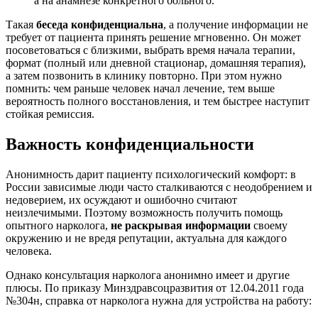
а на анамнезе конкретного больного.
Такая
беседа конфиденциальна
, а получение информации не
требует от пациента принять решение мгновенно. Он может
посоветоваться с близкими, выбрать время начала терапии,
формат (полный или дневной стационар, домашняя терапия),
а затем позвонить в клинику повторно. При этом нужно
помнить: чем раньше человек начал лечение, тем выше
вероятность полного восстановления, и тем быстрее наступит
стойкая ремиссия.
Важность конфиденциальности
Анонимность дарит пациенту психологический комфорт: в
России зависимые люди часто сталкиваются с неодобрением и
недоверием, их осуждают и ошибочно считают
неизлечимыми. Поэтому возможность получить помощь
опытного нарколога,
не раскрывая информации
своему
окружению и не вредя репутации, актуальна для каждого
человека.
Однако консультация нарколога анонимно имеет и другие
плюсы. По приказу Минздравсоцразвития от 12.04.2011 года
№304н, справка от нарколога нужна для устройства на работу: