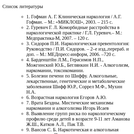
Список литературы
1. Гофман А. Г. Клиническая наркология / А.Г.
Гофман. – М.: «МИКЛОШ», 2003. – 215 с.
2. Гуревич Г. Л. Коморбидные расстройства в
наркологической практике / Г.Л. Гуревич.– М.:
Медпрактика-М, 2007. – 120 с.
3. Сидоров П.И. Наркологическая превентология:
Руководство / П.И. Сидоров. – 2–е изд.,перераб. и
доп. – М.: МЕДпресс-информ, 2006. –720 с.
4. Барденштйн Л.М., Герасимов Н.П.,
Можгинский Ю.Б., Беглянкин Н.И. - Алкоголизм,
наркомании, токсикомании.
5. Болезни печени по Шиффу. Алкогольные,
лекарственные, генетические и метаболические
заболевания Шифф Ю.Р., Соррел М.Ф., Мухин
Н.А.
6. Возрастная наркология Егоров А.Ю.
7. Врата Бездны. Мистические механизмы
наркомании и алкоголизма Игорь Исаев
8. Выявление групп риска по наркологическому
профилю среди детей в возрасте 9-11 лет Аманова
Ж.Ш., Катков А.Л., Пак Т.В.
9. Ваисов С. Б. Наркотическая и алкогольная