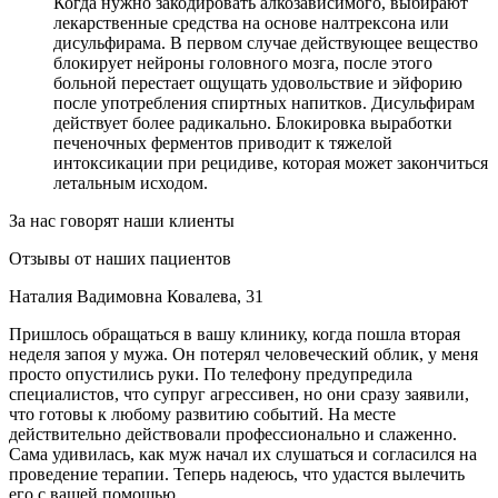
Когда нужно закодировать алкозависимого, выбирают
лекарственные средства на основе налтрексона или
дисульфирама. В первом случае действующее вещество
блокирует нейроны головного мозга, после этого
больной перестает ощущать удовольствие и эйфорию
после употребления спиртных напитков. Дисульфирам
действует более радикально. Блокировка выработки
печеночных ферментов приводит к тяжелой
интоксикации при рецидиве, которая может закончиться
летальным исходом.
За нас говорят наши клиенты
Отзывы от наших пациентов
Наталия Вадимовна Ковалева, 31
Пришлось обращаться в вашу клинику, когда пошла вторая
неделя запоя у мужа. Он потерял человеческий облик, у меня
просто опустились руки. По телефону предупредила
специалистов, что супруг агрессивен, но они сразу заявили,
что готовы к любому развитию событий. На месте
действительно действовали профессионально и слаженно.
Сама удивилась, как муж начал их слушаться и согласился на
проведение терапии. Теперь надеюсь, что удастся вылечить
его с вашей помощью.