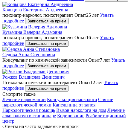
Кольцова Екатерина Андреевна
психиатр-нарколог, психотерапевт
Опыт25 лет
Узнать
подробнее
Записаться на прием
Кузьмина Валерия Адамовна
психиатр-нарколог, психотерапевт
Опыт16 лет
Узнать
подробнее
Записаться на прием
Седова Анна Степановна
Консультант по химической зависимости
Опыт7 лет
Узнать
подробнее
Записаться на прием
Рожков Владислав Денисович
Психоаналитический психотерапевт
Опыт12 лет
Узнать
подробнее
Записаться на прием
Cмотрите также
Лечение наркомании
Консультация нарколога
Снятие
наркологической ломки
Капельница от запоя
Наркологическая помощь
Вызов нарколога на дом
Лечение
алкоголизма в стационаре
Кодирование
Реабилитационный
центр
Ответы на часто задаваемые вопросы