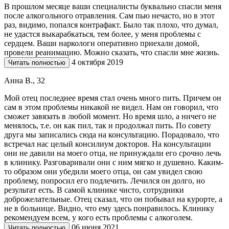
В прошлом месяце ваши специалисты буквально спасли меня
после алкогольного отравления. Сам пью нечасто, но в этот
раз, видимо, попался контрафакт. Было так плохо, что думал,
не удастся выкарабкаться, тем более, у меня проблемы с
сердцем. Ваши наркологи оперативно приехали домой,
провели реанимацию. Можно сказать, что спасли мне жизнь.
4 октября 2019
Читать полностью
Анна В., 32
Мой отец последнее время стал очень много пить. Причем он
сам в этом проблемы никакой не видел. Нам он говорил, что
сможет завязать в любой момент. Но время шло, а ничего не
менялось, т.е. он как пил, так и продолжал пить. По совету
друга мы записались сюда на консультацию. Порадовало, что
встречал нас целый консилиум докторов. На консультации
они не давили на моего отца, не принуждали его срочно лечь
в клинику. Разговаривали они с ним мягко и душевно. Каким-
то образом они убедили моего отца, он сам увидел свою
проблему, попросил его подлечить. Лечился он долго, но
результат есть. В самой клинике чисто, сотрудники
доброжелательные. Отец сказал, что он побывал на курорте, а
не в больнице. Видно, что ему здесь понравилось. Клинику
рекомендуем всем, у кого есть проблемы с алкоголем.
06 июня 2021
Читать полностью