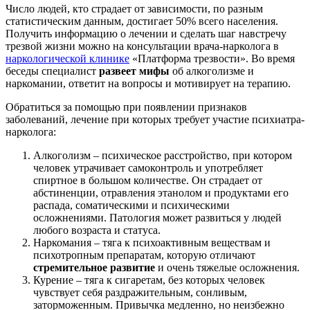
Число людей, кто страдает от зависимости, по разным
статистическим данным, достигает 50% всего населения.
Получить информацию о лечении и сделать шаг навстречу
трезвой жизни можно на консультации врача-нарколога в
наркологической клинике
«Платформа трезвости». Во время
беседы специалист
развеет мифы
об алкоголизме и
наркомании, ответит на вопросы и мотивирует на терапию.
Обратиться за помощью при появлении признаков
заболеваний, лечение при которых требует участие психиатра-
нарколога:
Алкоголизм – психическое расстройство, при котором
человек утрачивает самоконтроль и употребляет
спиртное в большом количестве. Он страдает от
абстиненции, отравления этанолом и продуктами его
распада, соматическими и психическими
осложнениями. Патология может развиться у людей
любого возраста и статуса.
Наркомания – тяга к психоактивным веществам и
психотропным препаратам, которую отличают
стремительное развитие
и очень тяжелые осложнения.
Курение – тяга к сигаретам, без которых человек
чувствует себя раздражительным, сонливым,
заторможенным. Привычка медленно, но неизбежно