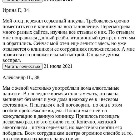
Ирина Г., 34
Мой отец пережил серьезный инсульт. Требовалось срочно
поместить его в клинику на восстановление. Пересмотрела
много разных сайтов, изучила все отзывы о них. По отзывам
мне понравился данный реабилитационный центр, в него мы
и обратились. Сейчас мой отец еще лечится здесь, но уже
отзывается о клинике и ее сотрудниках положительно. А мне
нравится его положительный настрой. Он даже духом
воспрял.
21 июля 2021
Читать полностью
Александр П., 38
Мы с женой частенько употребляли дома алкогольные
напитки. В последнее время я стал замечать, что жена
выпивает без меня и уже дома я нахожу ее в «веселом
состоянии». Я пытался с ней поговорить, но она в этом
особой проблемы не видела. Пошли мы с ней на
консультацию в данную клинику. Пришлось посещать
несколько раз, но это стоило того. Конечно, женский
алкоголизм – штука серьезная, но вместе мы смогли его
победить. Всем сотрудникам центра огромное спасибо за то,
что помогли сохранить нашу семью.