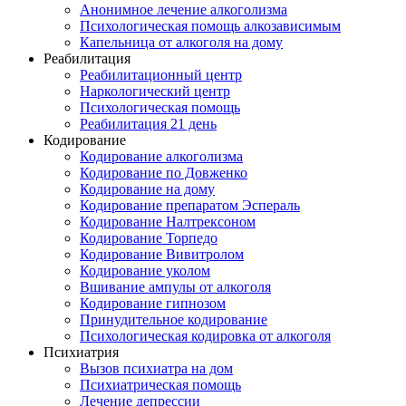
Анонимное лечение алкоголизма
Психологическая помощь алкозависимым
Капельница от алкоголя на дому
Реабилитация
Реабилитационный центр
Наркологический центр
Психологическая помощь
Реабилитация 21 день
Кодирование
Кодирование алкоголизма
Кодирование по Довженко
Кодирование на дому
Кодирование препаратом Эспераль
Кодирование Налтрексоном
Кодирование Торпедо
Кодирование Вивитролом
Кодирование уколом
Вшивание ампулы от алкоголя
Кодирование гипнозом
Принудительное кодирование
Психологическая кодировка от алкоголя
Психиатрия
Вызов психиатра на дом
Психиатрическая помощь
Лечение депрессии